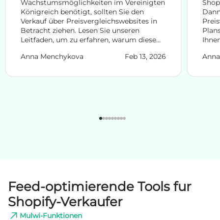
Wachstumsmöglichkeiten im Vereinigten
Shop
Königreich benötigt, sollten Sie den
Dann 
Verkauf über Preisvergleichswebsites in
Preis
Betracht ziehen. Lesen Sie unseren
Plans
Leitfaden, um zu erfahren, warum diese
Ihne
Seiten immer noch wicht...
auf d
Anna Menchykova
Feb 13, 2026
Anna
Feed-optimierende Tools fur
Shopify-Verkaufer
Mulwi-Funktionen