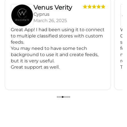
Venus Verity
Cyprus
March 26, 2025
Great App! I had been using it to connect
We
to multiple classified stores with custom
Go
feeds.
sat
You may need to have some tech
fe
background to use it and create feeds,
mu
but it is very useful.
rel
Great support as well.
Th