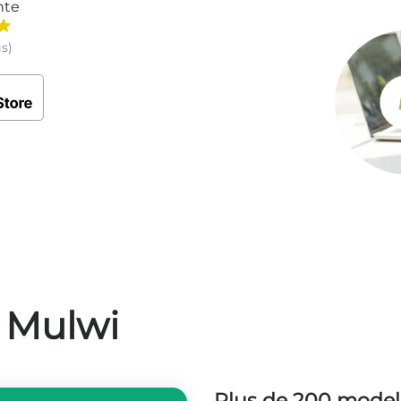
nte
gs)
r Mulwi
Plus de 200 modele