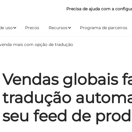
Precisa de ajuda com a configu
de uso
Precos
Recursos
Programa de parceiros
: venda mais com opção de tradução
Vendas globais fa
tradução automa
seu feed de prod