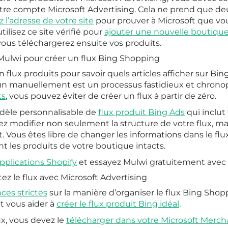
tre compte Microsoft Advertising. Cela ne prend que de
ez l’adresse de votre site
pour prouver à Microsoft que vou
tilisez ce site vérifié pour
ajouter une nouvelle boutique
 vous téléchargerez ensuite vos produits.
n Mulwi pour créer un flux Bing Shopping
n flux produits pour savoir quels articles afficher sur Bi
un manuellement est un processus fastidieux et chrono
ts
, vous pouvez éviter de créer un flux à partir de zéro.
èle personnalisable de
flux produit Bing Ads
qui inclut
ez modifier non seulement la structure de votre flux, mai
t. Vous êtes libre de changer les informations dans le 
nt les produits de votre boutique intacts.
pplications Shopify
et essayez Mulwi gratuitement avec n
ez le flux avec Microsoft Advertising
ces strictes
sur la manière d’organiser le flux Bing Shop
t vous aider à
créer le flux produit Bing idéal
.
ux, vous devez le
télécharger dans votre Microsoft Merch