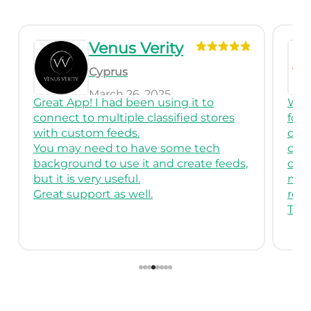
Venus Verity
Cyprus
March 26, 2025
Great App! I had been using it to
We 
connect to multiple classified stores
for
with custom feeds.
comp
You may need to have some tech
crea
background to use it and create feeds,
cus
but it is very useful.
mult
Great support as well.
reli
Than