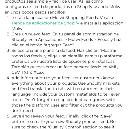
productos sea simple y fácil de usar. Así es como
configuras un feed de productos en Shopify usando Mulwi
en unos pocos pasos sencillos:
Instala la aplicación Mulwi Shopping Feeds. Ve a la
Tienda de aplicaciones de Shopify
e instala la aplicación
Mulwi.
Crea un nuevo feed. En tu panel de administración de
Shopify, ve a Aplicaciones > Mulwi Feeds > Feeds y haz
clic en el botón "Agregar Feed".
Selecciona una plantilla de feed. Haz clic en "Mostrar
todos los feeds" y elige una plantilla para tu plataforma
preferida de nuestra lista de opciones preinstaladas.
También puedes crear un feed personalizado en XML,
CSV, TXT o XLSX.
Add information to your feed. Let customers know
everything about your products. Use Shopify markets
and feed translation to talk with customers in their
language. Include your custom metafields to tell even
more. Don’t forget to map product categories with
those the platform uses and filter out the products you
don't need.
Save and review your feed. Finally, click the “Save”
button to create your new Shopify product feed. Be
sure to check the "Quality Control" section to see if