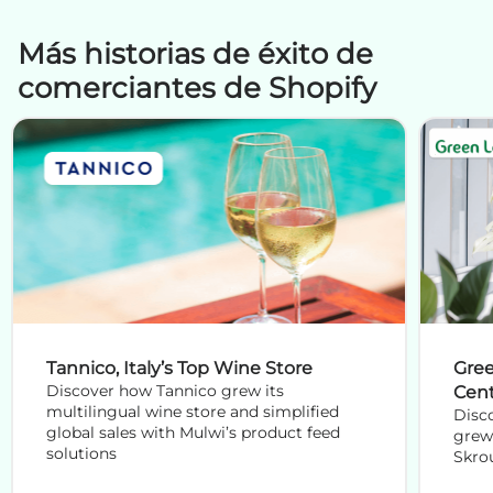
Más historias de éxito de
comerciantes de Shopify
Tannico, Italy’s Top Wine Store
Gree
Discover how Tannico grew its
Cen
multilingual wine store and simplified
Disc
global sales with Mulwi’s product feed
grew 
solutions
Skrou