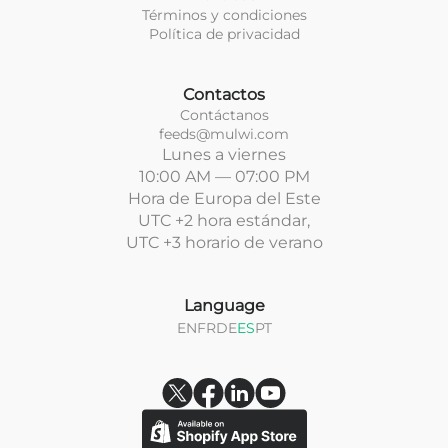
Términos y condiciones
Política de privacidad
Contactos
Contáctanos
feeds@mulwi.com
Lunes a viernes
10:00 AM — 07:00 PM
Hora de Europa del Este
UTC +2 hora estándar,
UTC +3 horario de verano
Language
EN
FR
DE
ES
PT