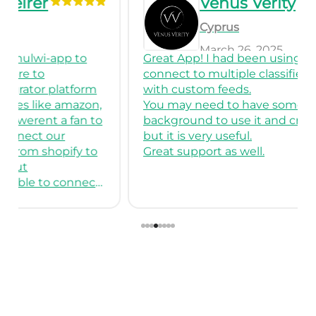
Venus Verity
Cyprus
March 26, 2025
Great App! I had been using it to
We 
connect to multiple classified stores
for
with custom feeds.
comp
You may need to have some tech
crea
background to use it and create feeds,
cus
but it is very useful.
mult
Great support as well.
reli
Than