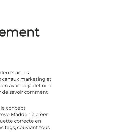
pement
en était les
es canaux marketing et
n avait déjà défini la
ûr de savoir comment
 le concept
Steve Madden à créer
uette correcte en
es tags, couvrant tous