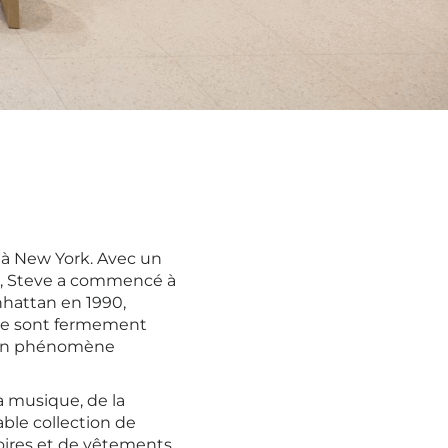
 à New York. Avec un
, Steve a commencé à
nhattan en 1990,
s se sont fermement
 un phénomène
a musique, de la
ble collection de
oires et de vêtements,