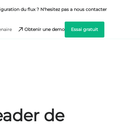
iguration du flux ? N'hesitez pas a nous contacter
Obtenir une demo
Essai gratuit
naire
eader de